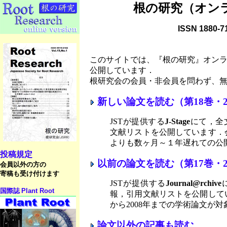
根
の研究（オン
ISSN 1880-7
このサイトでは、『根の研究』オンライン版（
公開しています．
根研究会の会員・非会員を問わず、
新しい論文を読む（第18巻・2
JSTが提供する
J-Stage
にて，全
文献リストを公開しています．
よりも数ヶ月～１年遅れての公
投稿規定
以前の論文を読む（第17巻・2
会員以外の方の
寄稿も受け付けます
JSTが提供する
Journal@rchive
国際誌
Plant Root
報，引用文献リストを公開してい
から2008年までの学術論文が対
論文以外の記事も読む